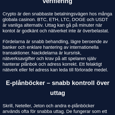
verifiering
Crypto är den snabbaste betalningsvägen hos många
globala casinon. BTC, ETH, LTC, DOGE och USDT
är vanliga alternativ. Uttag kan gå på minuter när
kontot är godkänt och nätverket inte är överbelastat.
Fördelarna är snabb behandling, lägre beroende av
banker och enklare hantering av internationella
transaktioner. Nackdelarna är kursrisk,
nätverksavgifter och krav på att spelaren själv
hanterar plånbok och adress korrekt. Ett felaktigt
nätverk eller fel adress kan leda till förlorade medel.
E-plånböcker – snabb kontroll över
uttag
Skrill, Neteller, Jeton och andra e-plånböcker
används ofta för snabba uttag. De fungerar som ett