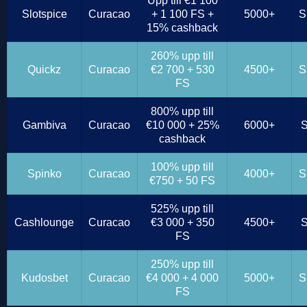
Upp till €1 100
Slotspice
Curacao
+ 1 100 FS +
5000+
S
15% cashback
260% upp till
Quickz
Curacao
€2 700 + 530
4500+
S
FS
800% upp till
Gambiva
Curacao
€10 000 + 25%
6000+
S
cashback
100% upp till
Spinko
Curacao
4000+
S
€750 + 50 FS
525% upp till
Cashlounge
Curacao
€3 000 + 350
4500+
S
FS
250% upp till
Kudosbet
Curacao
€4 000 + 4 000
5000+
S
FS