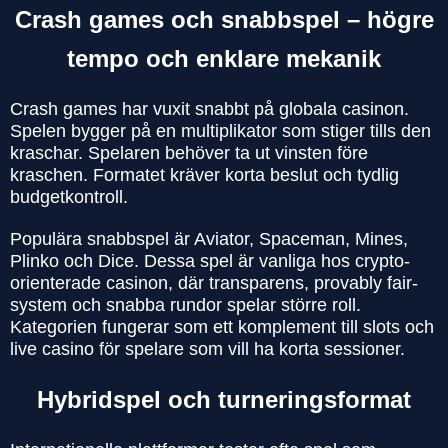
Crash games och snabbspel – högre
tempo och enklare mekanik
Crash games har vuxit snabbt på globala casinon.
Spelen bygger på en multiplikator som stiger tills den
kraschar. Spelaren behöver ta ut vinsten före
kraschen. Formatet kräver korta beslut och tydlig
budgetkontroll.
Populära snabbspel är Aviator, Spaceman, Mines,
Plinko och Dice. Dessa spel är vanliga hos crypto-
orienterade casinon, där transparens, provably fair-
system och snabba rundor spelar större roll.
Kategorien fungerar som ett komplement till slots och
live casino för spelare som vill ha korta sessioner.
Hybridspel och turneringsformat