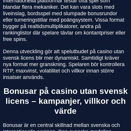
Internationella plattformar testar ofta spel som
blandar flera mekaniker. Det kan vara slots med
liveinslag, bordsspel med slumpade bonusrundor
eller turneringstitlar med poängsystem. Vissa format
bygger på realtidsmultiplikatorer, andra på
rankinglistor där spelare tävlar om kontantpriser eller
free spins.
Denna utveckling gör att spelutbudet på casino utan
svensk licens blir mer dynamiskt. Samtidigt kräver
nya format mer granskning. Spelaren bör kontrollera
RTP, maxvinst, volatilitet och villkor innan större
insatser används.
Bonusar på casino utan svensk
licens – kampanjer, villkor och
värde
Bonusar är en central skillnad mellan svenska och