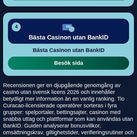
4
Bästa Casinon utan BankID
Bästa Casinon utan BankID
Besök sida
Recensionen ger en djupgående genomgång av
casino utan svensk licens 2026 och innehåller
betydligt mer information än en vanlig ranking. Tio
Curacao-licensierade operatörer sorteras i fyra
grupper: spelportaler, bettingsajter, casinon med
snabba uttag och plattformar som kan användas utan
BankID. Guiden analyserar bonusvillkor,
omsättningskrav, giltighetstider, verifieringsrutiner och